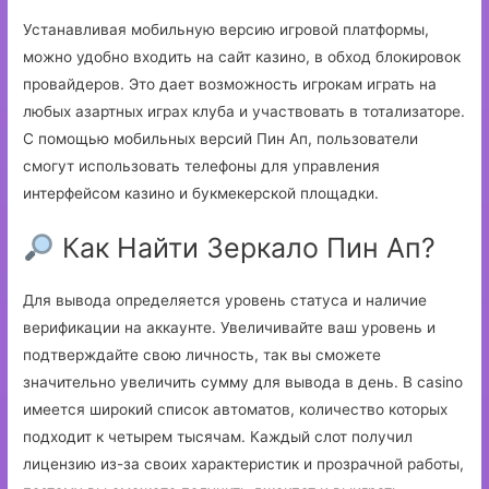
Устанавливая мобильную версию игровой платформы,
можно удобно входить на сайт казино, в обход блокировок
провайдеров. Это дает возможность игрокам играть на
любых азартных играх клуба и участвовать в тотализаторе.
С помощью мобильных версий Пин Ап, пользователи
смогут использовать телефоны для управления
интерфейсом казино и букмекерской площадки.
Как Найти Зеркало Пин Ап?
Для вывода определяется уровень статуса и наличие
верификации на аккаунте. Увеличивайте ваш уровень и
подтверждайте свою личность, так вы сможете
значительно увеличить сумму для вывода в день. В casino
имеется широкий список автоматов, количество которых
подходит к четырем тысячам. Каждый слот получил
лицензию из-за своих характеристик и прозрачной работы,