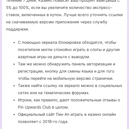
течение 7 дней. Казино повысит ваш процент выигрыша с
5% до 100%, если вы увеличите количество экспресс-
ставок, включенных в купон. Лучше всего уточнять ссылки
на скачиваемую версию приложения через службу
поддержки.
С помощью зеркала блокировка обходится, чтобы
посетители могли спокойно играть в слоты и другие
азартные игры на деньги с выводом.
Там же можно обнаружить панель авторизации и
регистрации, кнопку для смены языка и для того
чтобы перейти на мобильную версию странички.
Также найти ссылку на зеркало можно в социальных
сетях или на тематических форумах.
Игроки, как правило, дают положительные отзывы о
Pin Upwards Club в целом.
Официальный сайт Пин Ап играть в казино онлайн
позволяет с 2018-го года.