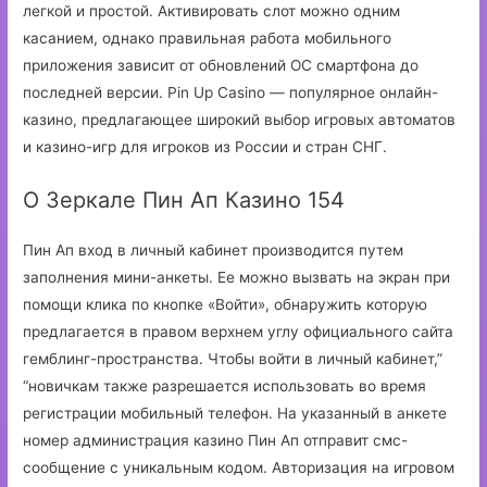
легкой и простой. Активировать слот можно одним
касанием, однако правильная работа мобильного
приложения зависит от обновлений ОС смартфона до
последней версии. Pin Up Casino — популярное онлайн-
казино, предлагающее широкий выбор игровых автоматов
и казино-игр для игроков из России и стран СНГ.
О Зеркале Пин Ап Казино 154
Пин Ап вход в личный кабинет производится путем
заполнения мини-анкеты. Ее можно вызвать на экран при
помощи клика по кнопке «Войти», обнаружить которую
предлагается в правом верхнем углу официального сайта
гемблинг-пространства. Чтобы войти в личный кабинет,”
“новичкам также разрешается использовать во время
регистрации мобильный телефон. На указанный в анкете
номер администрация казино Пин Ап отправит смс-
сообщение с уникальным кодом. Авторизация на игровом