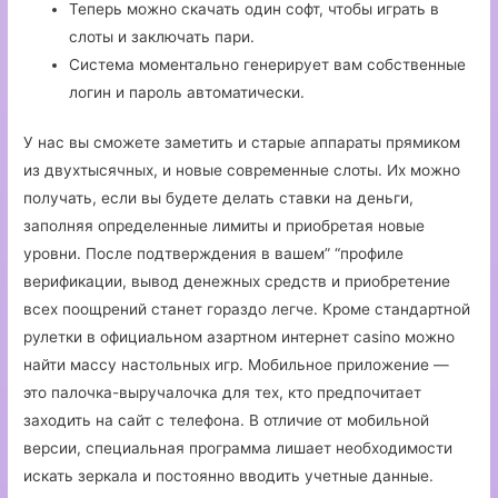
Теперь можно скачать один софт, чтобы играть в
слоты и заключать пари.
Система моментально генерирует вам собственные
логин и пароль автоматически.
У нас вы сможете заметить и старые аппараты прямиком
из двухтысячных, и новые современные слоты. Их можно
получать, если вы будете делать ставки на деньги,
заполняя определенные лимиты и приобретая новые
уровни. После подтверждения в вашем” “профиле
верификации, вывод денежных средств и приобретение
всех поощрений станет гораздо легче. Кроме стандартной
рулетки в официальном азартном интернет casino можно
найти массу настольных игр. Мобильное приложение —
это палочка-выручалочка для тех, кто предпочитает
заходить на сайт с телефона. В отличие от мобильной
версии, специальная программа лишает необходимости
искать зеркала и постоянно вводить учетные данные.