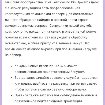
гемблинг-пространства. У нашего casino Pin Upwards демо
с высокой репутацией есть профессиональная
кроглосуточная технический саппорт. Для составления
личного обращения найдите в верхней части экрана
символ со знаком вопроса. Сотрудники нашей службы
круглосуточно находятся на связи, в оперативной форме
помогая всем клиентам. Заявки уходят в обработку
моментально, а ответ приходит в течение минут. Это
время может немного вырасти при повышенной нагрузке
на сервер.
Каждый новый игрок Pin UP 375 может
воспользоваться приветственным бонусом.
Всегда запрашивайте зеркало у службы поддержки
или подписывайтесь на рассылку при регистрации,
чтобы получать самую свежую информацию.
Правила также затрагивают соблюдение лимитов и
обязательное подтверждение транзакции.