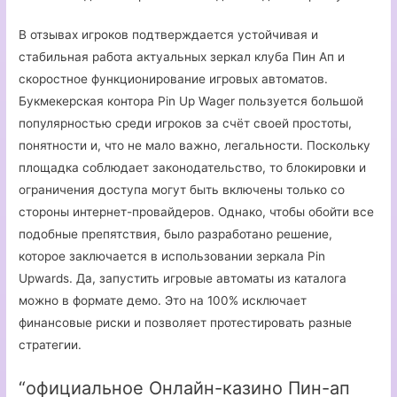
В отзывах игроков подтверждается устойчивая и
стабильная работа актуальных зеркал клуба Пин Ап и
скоростное функционирование игровых автоматов.
Букмекерская контора Pin Up Wager пользуется большой
популярностью среди игроков за счёт своей простоты,
понятности и, что не мало важно, легальности. Поскольку
площадка соблюдает законодательство, то блокировки и
ограничения доступа могут быть включены только со
стороны интернет-провайдеров. Однако, чтобы обойти все
подобные препятствия, было разработано решение,
которое заключается в использовании зеркала Pin
Upwards. Да, запустить игровые автоматы из каталога
можно в формате демо. Это на 100% исключает
финансовые риски и позволяет протестировать разные
стратегии.
“официальное Онлайн-казино Пин-ап