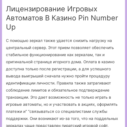
Лицензирование Игровых
Автоматов В Казино Pin Number
Up
С помощью зеркал также удается снизить нагрузку на
центральный сервер. Этот прием позволяет обеспечить
стабильное функционирование как зеркалам, так и
оригинальной странице игорного дома. Оплата в казино
доступна только после регистрации, а для успешного
вывода выигрышей сначала нужно пройти процедуру
идентификации личности. Правила также затрагивают
соблюдение лимитов и обязательное подтверждение
транзакции. Это дает возможность не только играть в
игровые автоматы, но и участвовать в акциях, оформлять
платежи и” “связываться со специалистами службы
поддержки. Они возникают из-за того, что на поддельных
зеркалах чаще представлен пиратский игровой софт.