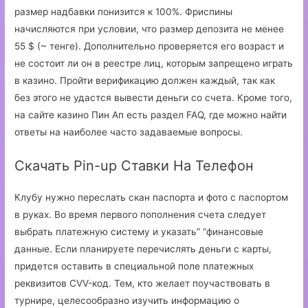
размер надбавки понизится к 100%. Фриспины
начисляются при условии, что размер депозита не менее
55 $ (~ тенге). Дополнительно проверяется его возраст и
не состоит ли он в реестре лиц, которым запрещено играть
в казино. Пройти верификацию должен каждый, так как
без этого не удастся вывести деньги со счета. Кроме того,
на сайте казино Пин Ап есть раздел FAQ, где можно найти
ответы на наиболее часто задаваемые вопросы.
Скачать Pin-up Ставки На Телефон
Клубу нужно переслать скан паспорта и фото с паспортом
в руках. Во время первого пополнения счета следует
выбрать платежную систему и указать” “финансовые
данные. Если планируете перечислять деньги с карты,
придется оставить в специальной поле платежных
реквизитов CVV-код. Тем, кто желает поучаствовать в
турнире, целесообразно изучить информацию о