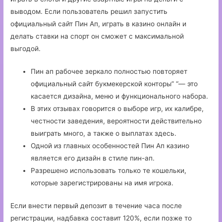
выводом. Если пользователь решил запустить
официальный сайт Пин Ап, играть в казино онлайн и
делать ставки на спорт он сможет с максимальной
выгодой.
Пин ап рабочее зеркало полностью повторяет
официальный сайт букмекерской конторы” “— это
касается дизайна, меню и функционального набора.
В этих отзывах говорится о выборе игр, их калибре,
честности заведения, вероятности действительно
выиграть много, а также о выплатах здесь.
Одной из главных особенностей Пин Ап казино
является его дизайн в стиле пин-ап.
Разрешено использовать только те кошельки,
которые зарегистрированы на имя игрока.
Если внести первый депозит в течение часа после
регистрации, надбавка составит 120%, если позже то