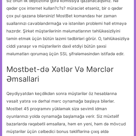
siz onun ilk depozitinə görə komissiya qazanacaqsınız. Nə
qədər çox internet kullan?c?s? müraciət etsəniz, bir o qədər
çox pul qazana bilərsiniz! MostBet komandası hər zaman
suallarınızı cavablandırmağa və istənilən problemi həll etməyə
hazırdır. Şirkət müştərilərinin məlumatlarının təhlükəsizliyini
təmin etmək üçün bütün lazımi tədbirləri görür. O, təhlükəsizliyə
ciddi yanaşır və müştərilərin daxil etdiyi bütün şəxsi
məlumatları qorumaq üçün SSL şifrələməsindən istifadə edir.
Mostbet-də Xətlər Və Mərclər
Əmsallari
Qeydiyyatdan keçdikdən sonra müştərilər öz hesablarına
vəsait yatıra və dərhal mərc oynamağa başlaya bilərlər.
Mostbet 45 proqramını yükləmək sizə sevimli idman
oyunlarınızı yolda oynamağa başlamağa verir. Siz müxtəlif
bazarlarda rəqabətli əmsallara, həm en yeni, həm də mövcud
müştərilər üçün cəlbedici bonus təkliflərinə çıxış əldə