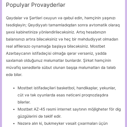
Populyar Provayderlər
Qaydalar və Şərtləri oxuyun və qəbul edin, həmçinin yaşınızı
təsdiqləyin; Qeydiyyatı tamamladıqdan sonra avtomatik olaraq
şəxsi kabinetinizə yönləndiriləcəksiniz. Artıq hesabınızın
balansınızı artıra biləcəksiniz və heç bir məhdudiyyət olmadan
real alfilerazo oynamağa başlaya biləcəksiniz. Mostbet
Azərbaycanın istifadəçisi olmağa qərar versəniz, yadda
saxlamalı olduğunuz məlumatlar bunlardır. Şirkət həmçinin
müvafiq sənədlərlə sübut olunan başqa məlumatları da tələb
edə bilər.
Mostbet istifadəçiləri basketbol, ​​handikaplar, yekunlar,
cüt və tək oyunlarda əsas nəticəni proqnozlaşdıra
bilərlər.
Mostbet AZ-45 rəsmi internet saytının möjligheter för dig
güzgülərini də təklif edir.
Nəzərə alın ki, bukmeyker vəsait çıxarmaları üçün