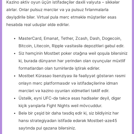
Kazino aktiv oyun üçün istifadəçilər daxili valyuta – sikkələr
alırlar. Onlar pulsuz mərclər və ya pulsuz fırlanmalarla
dəyişdirilə bilər. Virtual pula mərc etməklə müştərilər əsas
hesabda real uduşlar əldə edirlər.
MasterCard, Emanat, Tether, Zcash, Dash, Dogecoin,
Bitcoin, Litecoin, Ripple vasitəsilə depozitləri gəbul edir.
Siz həmçinin Mostbet poker otağına weil qoşula bilərsiniz
ki, burada dünyanın hər yerindən olan oyunçular müxtlif
formatlardan olan turnirlərdə iştirak edirlər.
Mostbet Kürasao lisenziyası ilə fəaliyyət göstərən rəsmi
onlayn mərc platformasıdır və istifadəçilərinə idman
mərcləri və kazino oyunları xidmətləri təklif edir.
Üstəlik, eyni UFC-də təkcə əsas hadisələr deyil, digər
kiçik yarışlarla Fight Nights weil mövcuddur.
Belə bir çeşid bir daha təsdiq edir ki, siz bildiyiniz hər
hansı strategiyadan istifadə edərək Mostbet-aze45
saytında pul qazana bilərsiniz.