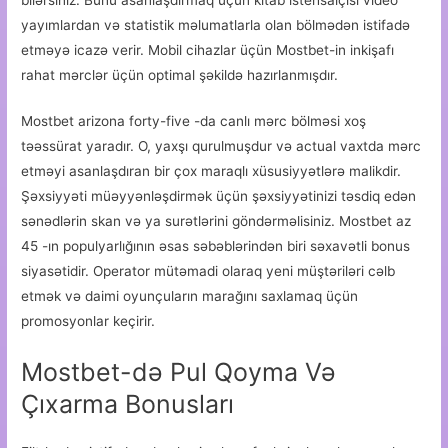
yayımlardan və statistik məlumatlarla olan bölmədən istifadə
etməyə icazə verir. Mobil cihazlar üçün Mostbet-in inkişafı
rahat mərclər üçün optimal şəkildə hazırlanmışdır.
Mostbet arizona forty-five -da canlı mərc bölməsi xoş
təəssürat yaradır. O, yaxşı qurulmuşdur və actual vaxtda mərc
etməyi asanlaşdıran bir çox maraqlı xüsusiyyətlərə malikdir.
Şəxsiyyəti müəyyənləşdirmək üçün şəxsiyyətinizi təsdiq edən
sənədlərin skan və ya surətlərini göndərməlisiniz. Mostbet az
45 -ın ​​populyarlığının əsas səbəblərindən biri səxavətli bonus
siyasətidir. Operator mütəmadi olaraq yeni müştəriləri cəlb
etmək və daimi oyunçuların marağını saxlamaq üçün
promosyonlar keçirir.
Mostbet-də Pul Qoyma Və
Çıxarma Bonusları