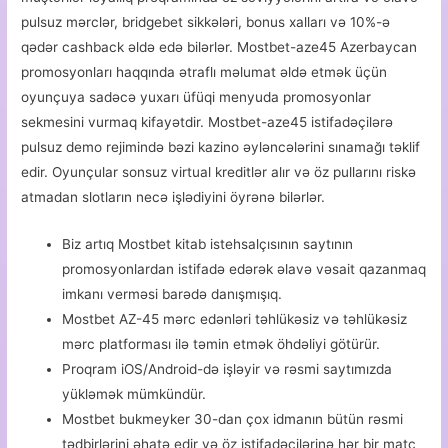
pulsuz mərclər, bridgebet sikkələri, bonus xalları və 10%-ə
qədər cashback əldə edə bilərlər. Mostbet-aze45 Azerbaycan
promosyonları haqqında ətraflı məlumat əldə etmək üçün
oyunçuya sadəcə yuxarı üfüqi menyuda promosyonlar
sekmesini vurmaq kifayətdir. Mostbet-aze45 istifadəçilərə
pulsuz demo rejimində bəzi kazino əyləncələrini sınamağı təklif
edir. Oyunçular sonsuz virtual kreditlər alır və öz pullarını riskə
atmadan slotların necə işlədiyini öyrənə bilərlər.
Biz artıq Mostbet kitab istehsalçısının saytının
promosyonlardan istifadə edərək əlavə vəsait qazanmaq
imkanı verməsi barədə danışmışıq.
Mostbet AZ-45 mərc edənləri təhlükəsiz və təhlükəsiz
mərc platforması ilə təmin etmək öhdəliyi götürür.
Proqram iOS/Android-də işləyir və rəsmi saytımızda
yükləmək mümkündür.
Mostbet bukmeyker 30-dan çox idmanın bütün rəsmi
tədbirlərini əhatə edir və öz istifadəçilərinə hər bir matç