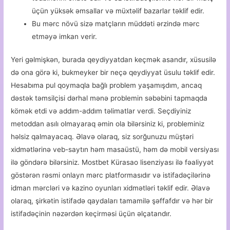
üçün yüksək əmsallar və müxtəlif bazarlar təklif edir.
Bu mərc növü sizə matçların müddəti ərzində mərc
etməyə imkan verir.
Yeri gəlmişkən, burada qeydiyyatdan keçmək asandır, xüsusilə
də ona görə ki, bukmeyker bir neçə qeydiyyat üsulu təklif edir.
Hesabıma pul qoymaqla bağlı problem yaşamışdım, ancaq
dəstək təmsilçisi dərhal mənə problemin səbəbini tapmaqda
kömək etdi və addım-addım təlimatlar verdi. Seçdiyiniz
metoddan asılı olmayaraq əmin ola bilərsiniz ki, probleminiz
həlsiz qalmayacaq. Əlavə olaraq, siz sorğunuzu müştəri
xidmətlərinə veb-saytın həm masaüstü, həm də mobil versiyası
ilə göndərə bilərsiniz. Mostbet Kürasao lisenziyası ilə fəaliyyət
göstərən rəsmi onlayn mərc platformasıdır və istifadəçilərinə
idman mərcləri və kazino oyunları xidmətləri təklif edir. Əlavə
olaraq, şirkətin istifadə qaydaları tamamilə şəffafdır və hər bir
istifadəçinin nəzərdən keçirməsi üçün əlçatandır.