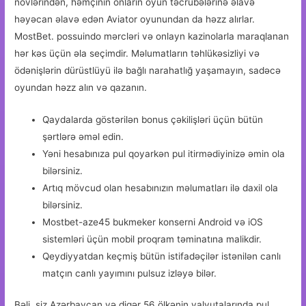
növlərindən, həmçinin onların oyun təcrübələrinə əlavə
həyəcan əlavə edən Aviator oyunundan da həzz alırlar.
MostBet. possuindo mərcləri və onlayn kazinolarla maraqlanan
hər kəs üçün əla seçimdir. Məlumatların təhlükəsizliyi və
ödənişlərin dürüstlüyü ilə bağlı narahatlığ yaşamayın, sadəcə
oyundan həzz alın və qazanın.
Qaydalarda göstərilən bonus çəkilişləri üçün bütün
şərtlərə əməl edin.
Yəni hesabınıza pul qoyarkən pul itirmədiyinizə əmin ola
bilərsiniz.
Artıq mövcud olan hesabınızın məlumatları ilə daxil ola
bilərsiniz.
Mostbet-aze45 bukmeker konserni Android və iOS
sistemləri üçün mobil proqram təminatına malikdir.
Qeydiyyatdan keçmiş bütün istifadəçilər istənilən canlı
matçın canlı yayımını pulsuz izləyə bilər.
Bəli, siz Azərbaycan və digər 56 ölkənin valyutalarında pul