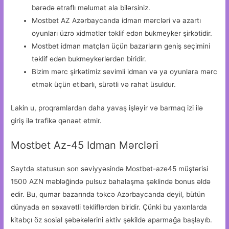
barədə ətraflı məlumat ala bilərsiniz.
Mostbet AZ Azərbaycanda idman mərcləri və azartı
oyunları üzrə xidmətlər təklif edən bukmеykеr şirkətidir.
Mostbet idman matçları üçün bazarların geniş seçimini
təklif edən bukmeykerlərdən biridir.
Bizim mərc şirkətimiz sevimli idman və ya oyunlara mərc
etmək üçün etibarlı, sürətli və rahat üsuldur.
Lakin u, proqramlardan daha yavaş işləyir və barmaq izi ilə
giriş ilə trafikə qənaət etmir.
Mostbet Az-45 Idman Mərcləri
Saytda statusun son səviyyəsində Mostbet-aze45 müştərisi
1500 AZN məbləğində pulsuz bahalaşma şəklində bonus əldə
edir. Bu, qumar bazarında təkcə Azərbaycanda deyil, bütün
dünyada ən səxavətli təkliflərdən biridir. Çünki bu yaxınlarda
kitabçı öz sosial şəbəkələrini aktiv şəkildə aparmağa başlayıb.