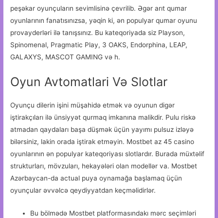
peşəkar oyunçuların sevimlisinə çevrilib. Əgər arıt qumar
oyunlarının fanatısınızsa, yəqin ki, ən populyar qumar oyunu
provayderləri ilə tanışsınız. Bu kateqoriyada siz Playson,
Spinomenal, Pragmatic Play, 3 OAKS, Endorphina, LEAP,
GALAXYS, MASCOT GAMING və h.
Oyun Avtomatlari Və Slotlar
Oyunçu dilerin işini müşahidə etmək və oyunun digər
iştirakçıları ilə ünsiyyət qurmaq imkanına malikdir. Pulu riskə
atmadan qaydaları başa düşmək üçün yayımı pulsuz izləyə
bilərsiniz, lakin orada iştirak etməyin. Mostbet az 45 casino
oyunlarının ən populyar kateqoriyası slotlardır. Burada müxtəlif
strukturları, mövzuları, hekayələri olan modellər va. Mostbet
Azərbaycan-da actual puya oynamağa başlamaq üçün
oyunçular əvvəlcə qeydiyyatdan keçməlidirlər.
Bu bölmədə Mostbet platformasındakı mərc seçimləri