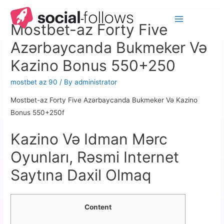
Mostbet-az Forty Five
Azərbaycanda Bukmeker Və
Kazino Bonus 550+250
mostbet az 90
/ By
administrator
Mostbet-az Forty Five Azərbaycanda Bukmeker Və Kazino
Bonus 550+250f
Kazino Və Idman Mərc
Oyunları, Rəsmi Internet
Saytına Daxil Olmaq
Content